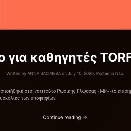
ο για καθηγητές TOR
Written by
ΑΝΝΑ ΒΑΣΙΛΙΕΒΑ
on
July 10, 2026
. Posted in
Νέα
.
οποιήθηκε στο Ινστιτούτο Ρωσικής Γλώσσας «Mir» -το επίσημο
 δυσκολίες των υποψηφίων.
Continue reading