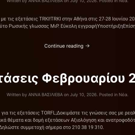
Written by
ΑΝΝΑ ΒΑΣΙΛΙΕΒΑ
on
July 10, 2026
. Posted in
Νέα
.
με τις εξετάσεις TRKI!TRKI στην Αθήνα στις 27-28 Ιουνίου 2
τούτο Ρωσικής γλωσσας ΜιΡ. Εύκολη εγγραφήΥποστήριξηΕπίσ
Continue reading
τάσεις Φεβρουαρίου 
Written by
ΑΝΝΑ ΒΑΣΙΛΙΕΒΑ
on
July 10, 2026
. Posted in
Νέα
.
ε για τις εξετάσεις TORFL;Δοκιμάστε τις γνώσεις σας με ρε
ά θέματα και δομή εξετάσεων Αξιολόγηση και ανατροφοδότ
 Δηλώστε συμμετοχή σήμερα στο 210 38 19 310.