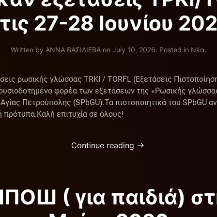
τις 27-28 Ιουνίου 20
Written by
ΑΝΝΑ ΒΑΣΙΛΙΕΒΑ
on
July 10, 2026
. Posted in
Νέα
.
τάσεις ρωσικής γλώσσας TRKI / TORFL (Εξετάσεις Πιστοποίη
ουσιοδοτημένο φορέα των εξετάσεων της «Ρωσικής γλώσσας 
Αγίας Πετρούπολης (SPbGU). ​Τα πιστοποιητικά του SPbGU α
πρότυπα.​Καλή επιτυχία σε όλους!
Continue reading
ЯПОШ ( για παιδιά) στ