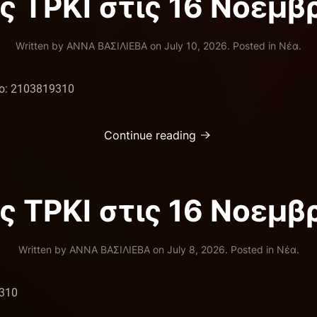
ς ΤΡΚΙ στις 16 Νοεμβ
Written by
ΑΝΝΑ ΒΑΣΙΛΙΕΒΑ
on
July 10, 2026
. Posted in
Νέα
.
ο: 2103819310
Continue reading
ς ΤΡΚΙ στις 16 Νοεμβ
Written by
ΑΝΝΑ ΒΑΣΙΛΙΕΒΑ
on
July 8, 2026
. Posted in
Νέα
.
9310